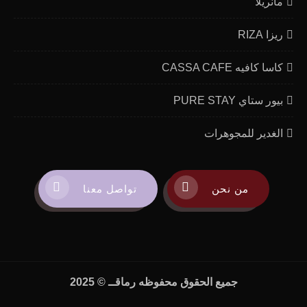
مانريلا
ريزا RIZA
كاسا كافيه CASSA CAFE
بيور ستاي PURE STAY
الغدير للمجوهرات
من نحن
تواصل معنا
جميع الحقوق محفوظه
رماقــ
© 2025